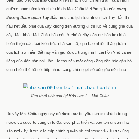
Điểm đặc biệt của
Mai Châu
khiến khách du lịch lên thăm quan nghỉ
dưỡng hàng năm khá nhiều là do Mai Châu là điểm giữa của
cung
đường thăm quan Tây Bắc
, nếu các lịch tour đi du lịch Tây Bắc thì
hầu hết đều phải qua đây không trên đường đi thì lúc về cũng ghé qua
đây. Mặt khác Mai Châu hấp dẫn ở chỗ ở đây gần nư bảo lưu khá
hoàn thiện các loại kiến trúc nhà sàn cổ, qua bao nhiêu thăng trầm
của lịch sử miền đất này vẫn giữ được trong mình cái hồn Việt và nét
riêng của dân bản nơi đây. Họ tạo nên một cộng đồng văn hóa gắn bó
qua nhiều thế hệ nối tiếp nhau, cùng chia ngọt sẻ bùi giúp đỡ nhau.
Cho thuê nhà sàn tại Bản Lác 1 – Mai Châu
Do vậy Mai Châu ngày nay có được sự tin yêu của du khách trong
nước và quốc tế cũng vì lẽ đó, việc phát triển và bảo tồn di sản nhà
sàn nơi đây được các cấp chính quyền rất coi trọng và đầu tư đúng