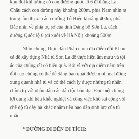
khu đồi khí tượng có con đường quốc lộ 6 đi thẳng Lai
Châu cách con đường này khoảng 200m, phía Nam nhìn ra
trung tâm thị xã cách đường Tô Hiệu khoảng 400m, phía
Bắc nhìn về phía trụ sở của tỉnh Đảng bộ Sơn La, cách
đường Quốc lộ 6 (đi xuôi về Hà Nội) khoảng 500m.
Nhìn chung Thực dân Pháp chọn địa điểm đồi Khau
cả để xây dựng Nhà tù Sơn La để thực hiện âm mưu và tội
ác của chúng rất có hiệu quả. Bởi vì với địa điểm nằm trên
đồi cao chúng có thể dễ dàng bao quát được mọi hoạt động
xung quanh nhà tù và có thể cách ly được những tù nhân
chính trị với nhân dân các dân tộc bản địa. Đặc biệt chúng
lợi dụng khí hậu khắc nghiệt và công việc khổ sai cộng với
chế độ tù đày hà khắc nhằm tiêu hao dần sinh lực của tù
nhân.
* ĐƯỜNG ĐI ĐẾN DI TÍCH: