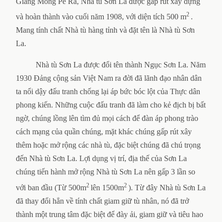
Giăng Mông Pê Ra, Nhà tù Sơn La được gấp rút xây dựng
2
và hoàn thành vào cuối năm 1908, với diện tích 500 m
.
Mang tính chất Nhà tù hàng tỉnh và đặt tên là Nhà tù Sơn
La.
Nhà tù Sơn La được đổi tên thành Ngục Sơn La. Năm
1930 Đảng cộng sản Việt Nam ra đời đã lãnh đạo nhân dân
ta nổi dậy đấu tranh chống lại áp bức bóc lột của Thực dân
phong kiến. Những cuộc đấu tranh đã làm cho kẻ địch bị bất
ngờ, chúng lồng lên tìm đủ mọi cách để đàn áp phong trào
cách mạng của quần chúng, mặt khác chúng gấp rút xây
thêm hoặc mở rộng các nhà tù, đặc biệt chúng đã chú trọng
đến Nhà tù Sơn La. Lợi dụng vị trí, địa thế của Sơn La
chúng tiến hành mở rộng Nhà tù Sơn La nên gấp 3 lần so
2
2
với ban đầu (Từ 500m
lên 1500m
). Từ đây Nhà tù Sơn La
đã thay đổi hẳn về tính chất giam giữ tù nhân, nó đã trở
thành một trung tâm đặc biệt để đày ải, giam giữ và tiêu hao