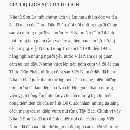
GIÁ TRỊ LỊCH SỬ CỦA DI TÍCH
Nhà tù Sơn La một chứng tích về âm mưu thâm độc và tàn
ác dã man của Thực Dân Pháp, đối với những người Cộng
sản và những người yêu nước Việt Nam. Nó đã trở thành
một trung tâm giam cầm và đày ải, tiêu hao dần lực lượng
cách mạng Việt Nam. Trong 15 năm từ 1930 đến 1945,
hàng nghìn những người yêu nước Việt Nam đã bị giam
cầm tại nơi đây. Nhưng vượt lên trên gôm cùm và tội ác của
Thực Dân Pháp, những cộng sản Việt Nam ở đây đã biến
Nhà tù Đế Quốc thành trường học cách mạng, biến những
bức tường đá lạnh lẽo của Nhà tù Đế Quốc thành những
viên gạch hồng ấm tình đồng chí của những bạn tù, biến
bóng đêm đen tối của nhà tù Đế Quốc thành những tia sáng
cách mạng tỏa ra khắp vùng núi rừng Tây Bắc. Chính vì vậy
Nhà tù Sơn La đã trở thành chiếc nôi của cách mạng Việt
Nam, đã đào tạo, bồi dưỡng một đội ngũ các chiến sỹ trung