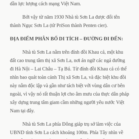
dần lực lượng cách mạng Việt Nam.
Bởi vậy từ năm 1930 Nhà tù Sơn La được đổi tên
thành Ngục Sơn La (từ PriSon thành Penten cier).
ĐỊA ĐIỂM PHÂN BỐ DI TÍCH – ĐƯỜNG ĐI ĐẾN:
Nhà tù Sơn La nằm trên đỉnh đồi Khau cả, một khu
đất cao trung tâm thị xã Sơn La, nơi án ngữ các ngả đường
đi Hà Nội – Lai Châu – Tạ Bú. Từ đỉnh đồi Khau cả có thể
nhìn bao quát toàn cảnh Thị xã Sơn La, và đặc biệt khu đồi
này nằm độc lập và gần như tách biệt với vùng dân cư bên
ngoài, vì vậy nó rất thuận lợi cho âm mưu của thực dân pháp
xây dựng trung tâm giam cầm những người yêu nước Việt
Nam tại đây.
Nhà tù Sơn La phía Đông giáp trụ sở làm việc của
UBND tỉnh Sơn La cách khoảng 100m. Phía Tây nhìn về