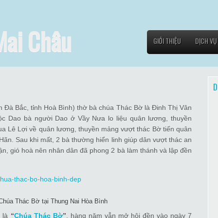
Mai Châu
GIỚI THIỆU
DỊCH VỤ
D
 Đà Bắc, tỉnh Hoà Bình) thờ bà chúa Thác Bờ là Đinh Thị Vân
c Dao bà người Dao ở Vầy Nưa lo liệu quân lương, thuyền
ua Lê Lợi về quân lương, thuyền mảng vượt thác Bờ tiến quân
n. Sau khi mất, 2 bà thường hiển linh giúp dân vượt thác an
ận, gió hoà nên nhân dân đã phong 2 bà làm thánh và lập đền
Chúa Thác Bờ tại Thung Nai Hòa Bình
à là
“
Chúa Thác Bờ
”
, hàng năm vẫn mở hội đền vào ngày 7