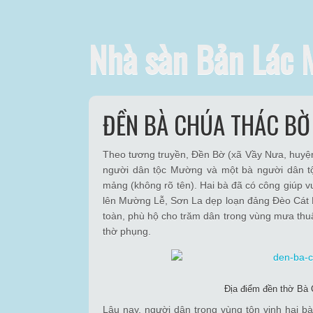
Nhà sàn Bản Lác 
ĐỀN BÀ CHÚA THÁC BỜ
Theo tương truyền, Đền Bờ (xã Vầy Nưa, huyện
người dân tộc Mường và một bà người dân tộ
mảng (không rõ tên). Hai bà đã có công giúp v
lên Mường Lễ, Sơn La dẹp loạn đảng Đèo Cát Hã
toàn, phù hộ cho trăm dân trong vùng mưa thu
thờ phụng.
Địa điểm đền thờ Bà 
Lâu nay, người dân trong vùng tôn vinh hai b