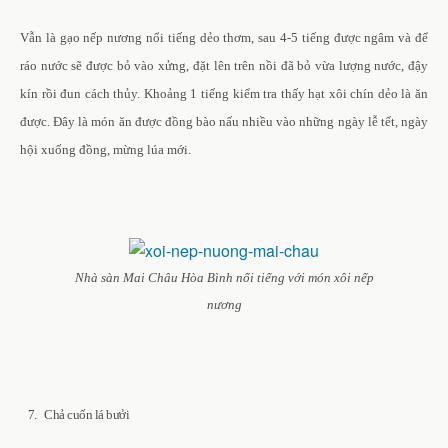
Vẫn là gạo nếp nương nổi tiếng dẻo thơm, sau 4-5 tiếng được ngâm và để
ráo nước sẽ được bỏ vào xửng, đặt lên trên nồi đã bỏ vừa lượng nước, đậy
kín rồi đun cách thủy. Khoảng 1 tiếng kiểm tra thấy hạt xôi chín dẻo là ăn
được. Đây là món ăn được đồng bào nấu nhiều vào những ngày lễ tết, ngày
hội xuống đồng, mừng lúa mới.
Nhà sàn Mai Châu Hòa Bình nổi tiếng với món xôi nếp
nương
7. Chả cuốn lá bưởi