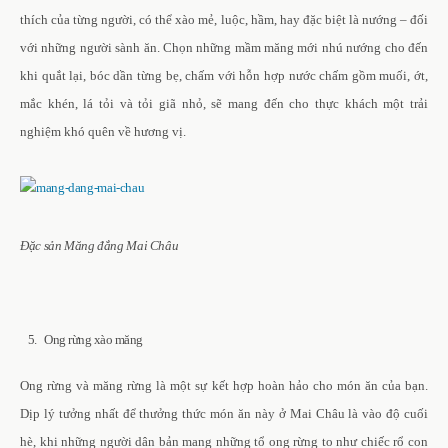
thích của từng người, có thể xào mẻ, luộc, hầm, hay đặc biệt là nướng – đối
với những người sành ăn. Chọn những mầm măng mới nhú nướng cho đến
khi quắt lại, bóc dần từng bẹ, chấm với hỗn hợp nước chấm gồm muối, ớt,
mắc khén, lá tỏi và tỏi giã nhỏ, sẽ mang đến cho thực khách một trải
nghiệm khó quên về hương vị.
Đặc sản Măng đắng Mai Châu
5. Ong rừng xào măng
Ong rừng và măng rừng là một sự kết hợp hoàn hảo cho món ăn của bạn.
Dịp lý tưởng nhất để thưởng thức món ăn này ở Mai Châu là vào độ cuối
hè, khi những người dân bản mang những tổ ong rừng to như chiếc rổ con