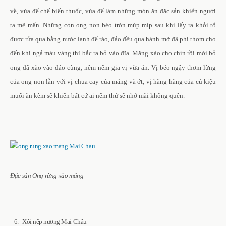
về, vừa để chế biến thuốc, vừa để làm những món ăn đặc sản khiến người
ta mê mẩn. Những con ong non béo tròn múp míp sau khi lấy ra khỏi tổ
được rửa qua bằng nước lạnh để ráo, đảo đều qua hành mỡ đã phi thơm cho
đến khi ngả màu vàng thì bắc ra bỏ vào đĩa. Măng xào cho chín rồi mới bỏ
ong đã xào vào đảo cùng, nêm nếm gia vị vừa ăn. Vị béo ngậy thơm lừng
của ong non lẫn với vị chua cay của măng và ớt, vị hăng hăng của củ kiệu
muối ăn kèm sẽ khiến bất cứ ai nếm thử sẽ nhớ mãi không quên.
Đặc sản Ong rừng xào măng
6. Xôi nếp nương Mai Châu