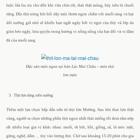
luộc lửa liu riu cho đến khi vừa chín tới, thái thật mỏng, bày trên lá chuối
rừng. Đĩa thịt nóng hôi hổi dậy mùi thơm ngon chấm với muối rang và hạt
dổi nướng giã nhỏ sẽ khiến bạn ngất ngây bởi vị ngọt của thịt và lớp da
giòn béo ngậy, hòa quyện trong hương vị nồng nồng của hạt dổi và vị đậm
đà của muối rang.
Đặc sản món ngon tại bản Lác Mai Châu – món thịt
lơn mán
3. Thịt lợn rừng xiên nướng
Thêm một lựa chọn hấp dẫn nữa từ thịt lợn Mường. Sau khi thui lợn thật
vàng, người ta chọn những phần thịt ngon nhất thái miếng rồi đem tẩm ướp
rất nhiều loại gia vị khác nhau: muối, ớt bột, hồi, giềng, sả, lá móc mật,
gừng, nghệ, dấm … tùy vào lượng thịt. Chờ sau khoảng 15-20 phút cho gia