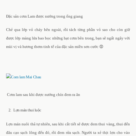
Đặc sản cơm Lam được nướng trong ống giang
Chẻ qua lớp vỏ cháy bên ngoài, rồi tách từng phần vỏ sao cho còn giữ
được lớp màng lứa bao bọc những hạt cơm bên trong, bạn sẽ ngất ngây với
mùi vị và hương thơm tinh tế của đặc sản miền sơn cước 😡
Cơm lam sau khi được nướng chín đem ra ăn
2. Lợn mán thui luộc
Lợn mán nuôi thả tự nhiên, sau khi cắt tiết sẽ được đem thui vàng, thui đến
đâu cạo sạch lông đến đó, rồi đem rửa sạch. Người ta xẻ thịt lợn cho vào