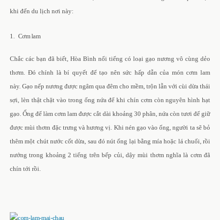
khi đến du lịch nơi này:
1. Cơm lam
Chắc các bạn đã biết, Hòa Bình nổi tiếng có loại gạo nương vô cùng dẻo
thơm. Đó chính là bí quyết để tạo nên sức hấp dẫn của món cơm lam
này. Gạo nếp nương được ngâm qua đêm cho mềm, trộn lẫn với cùi dừa thái
sợi, lèn thật chặt vào trong ống nứa để khi chín cơm còn nguyên hình hạt
gạo. Ống để làm cơm lam được cắt dài khoảng 30 phân, nứa còn tươi để giữ
được mùi thơm đặc trưng và hương vị. Khi nén gạo vào ống, người ta sẽ bỏ
thêm một chút nước cốt dừa, sau đó nút ống lại bằng mía hoặc lá chuối, rồi
nướng trong khoảng 2 tiếng trên bếp củi, dậy mùi thơm nghĩa là cơm đã
chín tới rồi.