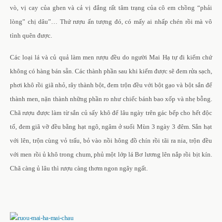
vò, vị cay của ghen và cả vị đắng rất tâm trạng của cô em chồng “phải
lòng” chị dâu”… Thứ rượu ấn tượng đó, có mấy ai nhấp chén rồi mà vô
tình quên được.
Các loại lá và củ quả làm men rượu đều do người Mai Hạ tự đi kiếm chứ
không có hàng bán sẵn. Các thành phần sau khi kiếm được sẽ đem rửa sạch,
phơi khô rồi giã nhỏ, rây thành bột, đem trộn đều với bột gạo và bột sắn để
thành men, nặn thành những phần ro như chiếc bánh bao xốp và nhẹ bỗng.
Chã rượu được làm từ sắn củ sấy khô để lâu ngày trên gác bếp cho hết độc
tố, đem giã vỡ đều bằng hạt ngô, ngâm ở suối Mùn 3 ngày 3 đêm. Sắn hạt
với lên, trộn cùng vỏ trấu, bỏ vào nồi hông đồ chín rồi tãi ra nia, trộn đều
với men rồi ủ khô trong chum, phủ một lớp lá Bơ lương lên nắp rồi bịt kín.
Chã càng ủ lâu thì rượu càng thơm ngon ngây ngất.