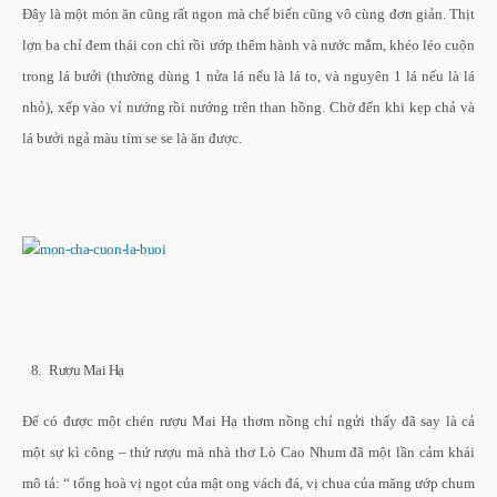
Đây là một món ăn cũng rất ngon mà chế biến cũng vô cùng đơn giản. Thịt
lợn ba chỉ đem thái con chì rồi ướp thêm hành và nước mắm, khéo léo cuộn
trong lá bưởi (thường dùng 1 nửa lá nếu là lá to, và nguyên 1 lá nếu là lá
nhỏ), xếp vào vỉ nướng rồi nướng trên than hồng. Chờ đến khi kẹp chả và
lá bưởi ngả màu tím se se là ăn được.
8. Rượu Mai Hạ
Để có được một chén rượu Mai Hạ thơm nồng chỉ ngửi thấy đã say là cả
một sự kì công – thứ rượu mà nhà thơ Lò Cao Nhum đã một lần cảm khái
mô tả: “ tổng hoà vị ngọt của mật ong vách đá, vị chua của măng ướp chum