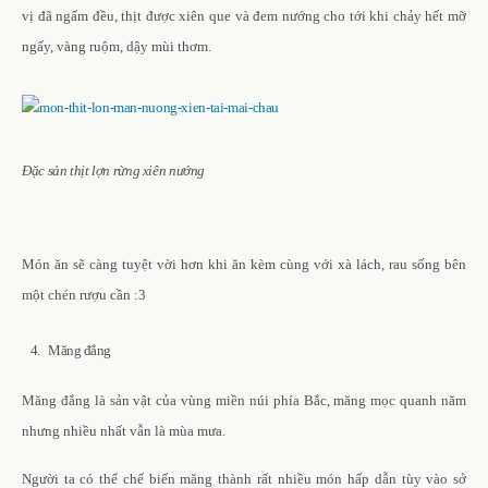
vị đã ngấm đều, thịt được xiên que và đem nướng cho tới khi chảy hết mỡ
ngấy, vàng ruộm, dậy mùi thơm.
Đặc sản thịt lợn rừng xiên nướng
Món ăn sẽ càng tuyệt vời hơn khi ăn kèm cùng với xà lách, rau sống bên
một chén rượu cần :3
4. Măng đắng
Măng đắng là sản vật của vùng miền núi phía Bắc, măng mọc quanh năm
nhưng nhiều nhất vẫn là mùa mưa.
Người ta có thể chế biến măng thành rất nhiều món hấp dẫn tùy vào sở